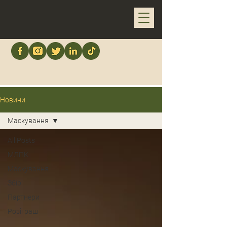
Новини
Маскування
All Posts
МЛПК
Маскування
Збір
Партнери
Розіграш