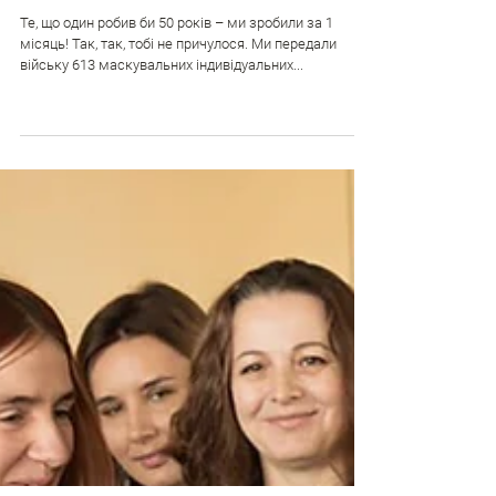
Особистий рекорд проєкту
«Замаскуй військового»
Те, що один робив би 50 років – ми зробили за 1
місяць! Так, так, тобі не причулося. Ми передали
війську 613 маскувальних індивідуальних...