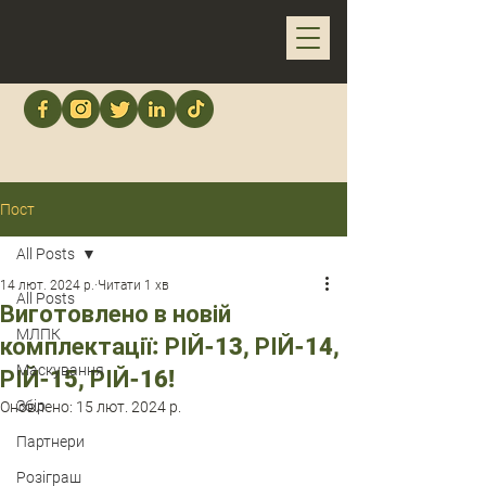
Пост
All Posts
14 лют. 2024 р.
Читати 1 хв
All Posts
Виготовлено в новій
МЛПК
комплектації: РІЙ-13, РІЙ-14,
Маскування
РІЙ-15, РІЙ-16!
Збір
Оновлено:
15 лют. 2024 р.
Партнери
Розіграш