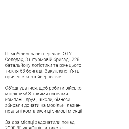
Ці мобільні лазні передані ОТУ 
Соледар, 3 штурмовій бригаді, 228 
батальйону логістики та вже цього 
тижня 63 бригаді. Закуплено пʼять 
причепів-контейнеровозів.
Обʼєднуватися, щоб робити військо 
міцнішим! З такими словами 
компанії, друзі, школи, бізнеси 
збирали донати на мобільні лазне-
пральні комплекси ці зимові місяці!
За два місяці задонатили понад 
2000 (‼️) українців, а також: