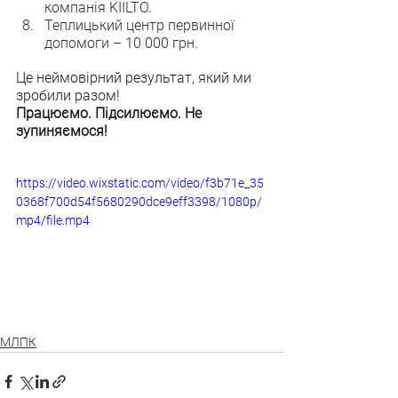
компанія KIILTO.
Теплицький центр первинної 
допомоги – 10 000 грн.
Це неймовірний результат, який ми 
зробили разом!
Працюємо. Підсилюємо. Не 
зупиняємося!
https://video.wixstatic.com/video/f3b71e_35
0368f700d54f5680290dce9eff3398/1080p/
mp4/file.mp4
МЛПК