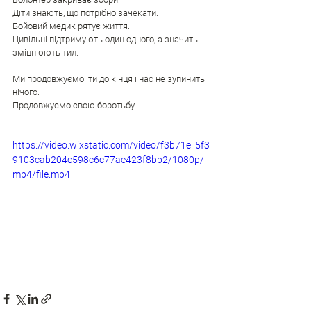
Діти знають, що потрібно зачекати.
Бойовий медик рятує життя.
Цивільні підтримують один одного, а значить - 
зміцнюють тил.
Ми продовжуємо іти до кінця і нас не зупинить 
нічого.
Продовжуємо свою боротьбу.
https://video.wixstatic.com/video/f3b71e_5f3
9103cab204c598c6c77ae423f8bb2/1080p/
mp4/file.mp4