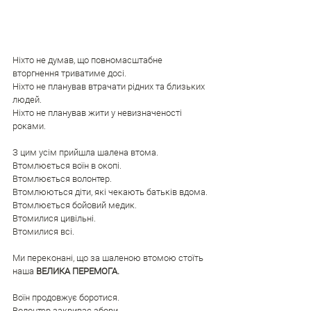
Ніхто не думав, що повномасштабне 
вторгнення триватиме досі.
Ніхто не планував втрачати рідних та близьких 
людей.
Ніхто не планував жити у невизначеності 
роками.
З цим усім прийшла шалена втома.
Втомлюється воїн в окопі.
Втомлюється волонтер.
Втомлюються діти, які чекають батьків вдома.
Втомлюється бойовий медик.
Втомилися цивільні.
Втомилися всі.
Ми переконані, що за шаленою втомою стоїть 
наша 
ВЕЛИКА ПЕРЕМОГА.
Воїн продовжує боротися.
Волонтер закриває збори.