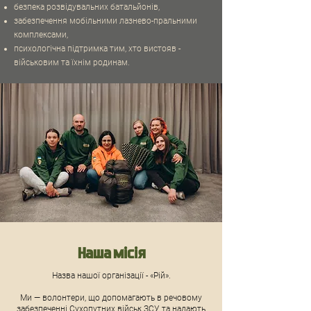
безпека розвідувальних батальйонів,
забезпечення мобільними лазнево-пральними
комплексами,
психологічна підтримка тим, хто вистояв -
військовим та їхнім родинам.
Наша місія
Назва нашої організації - «Рій».
Ми — волонтери, що допомагають в речовому
забезпеченні Сухопутних військ ЗСУ та надають