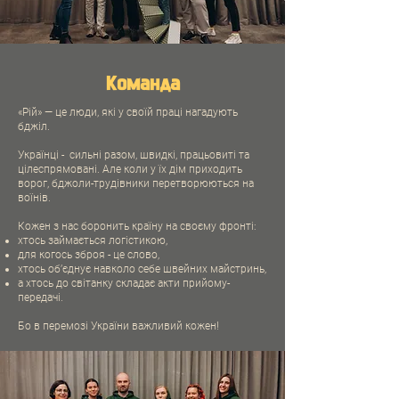
Команда
«Рій» — це люди, які у своїй праці нагадують
бджіл.
Українці - сильні разом, швидкі, працьовиті та
цілеспрямовані. Але коли у їх дім приходить
ворог, бджоли-трудівники перетворюються на
воїнів.
Кожен з нас боронить країну на своєму фронті:
хтось займається логістикою,
для когось зброя - це слово,
хтось обʼєднує навколо себе швейних майстринь,
а хтось до світанку складає акти прийому-
передачі.
Бо в перемозі України важливий кожен!