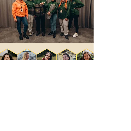
У перемозі важливий
кожний!