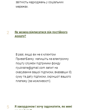
звітність надходжень у соціальних
мережах.
2
Як можна відписатися від постійного
донату?
В разі, якщо ви не є клієнтом
ПриватБанку: напишіть на електронну
пошту служби підтримки фонду
riyukraine@gmail.com
запит на
скасування вашої підписки, вказавши ID,
суму та дату підписки, скріншот вашого
платежу (за можливості).
5
Я закордоном і хочу задонатити, як мені