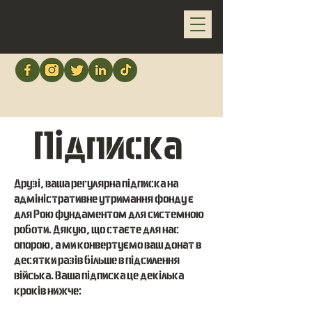
Підписка
Друзі, ваша регулярна підписка на
адміністративне утримання фонду є
для Рою фундаментом для системною
роботи. Дякую, що стаєте для нас
опорою, а ми конвертуємо ваш донат в
десятки разів більше в підсилення
війська. Ваша підписка це декілька
кроків нижче: