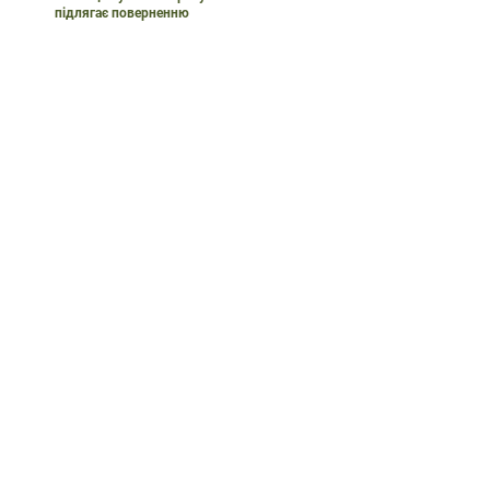
підлягає поверненню
Як можна відписатися від
постійного донату?
Благодійний Фонд “Рій”
Політика конфіденційності
Публічна оферта
+380 93 231 5431
riyukraine@gmail.com