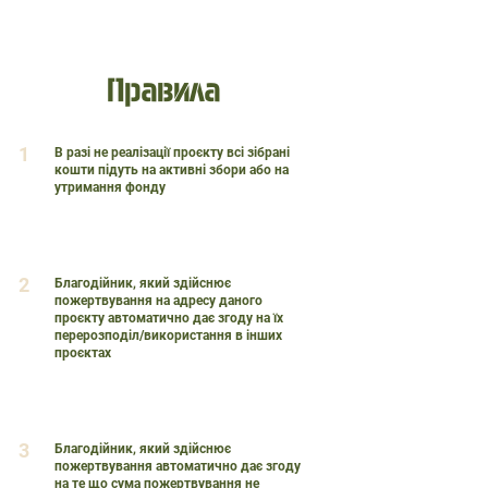
Правила
1
В разі не реалізації проєкту всі зібрані
кошти підуть на активні збори або на
утримання фонду
2
Благодійник, який здійснює
пожертвування на адресу даного
проєкту автоматично дає згоду на їх
перерозподіл/використання в інших
проєктах
3
Благодійник, який здійснює
пожертвування автоматично дає згоду
на те що сума пожертвування не