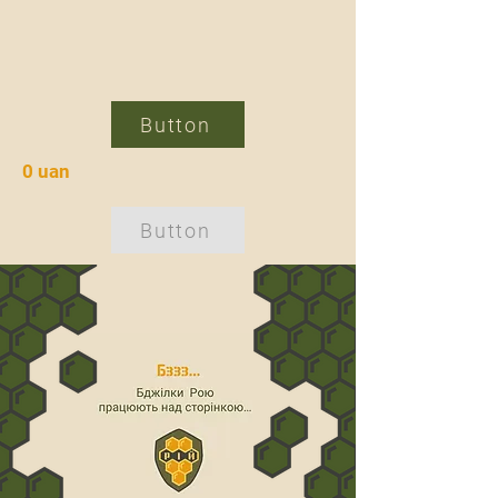
Button
0 uan
Button