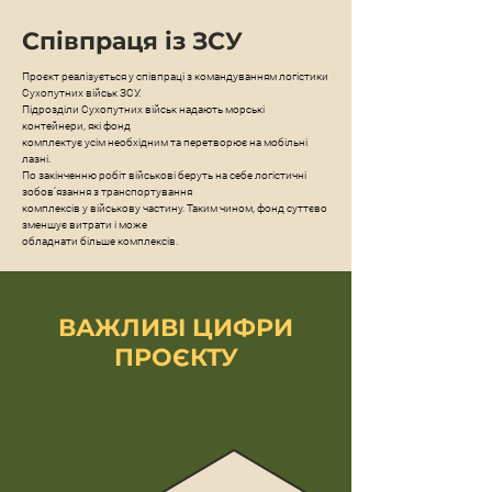
Співпраця із ЗСУ
Проєкт реалізується у співпраці з командуванням логістики
Сухопутних військ ЗСУ.
Підрозділи Сухопутних військ надають морські
контейнери, які фонд
комплектує усім необхідним та перетворює на мобільні
лазні.
По закінченню робіт військові беруть на себе логістичні
зобов‘язання з транспортування
комплексів у військову частину. Таким чином, фонд суттєво
зменшує витрати і може
обладнати більше комплексів.
ВАЖЛИВІ ЦИФРИ
ПРОЄКТУ