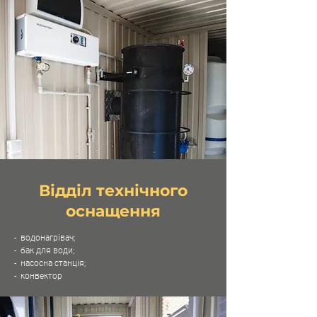
Відділ технічного
оснащення
- водонагрівач;
- бак для води;
- насосна станція;
- конвектор
2