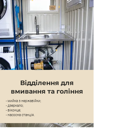
3
1
4
Відділення для
вмивання та гоління
- мийка з нержавійки;
- дзеркало;
- віконце;
- насосна станція.