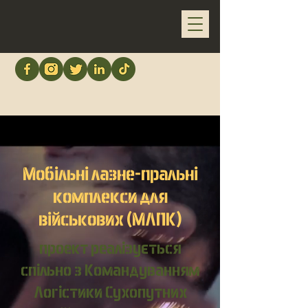
Мобільні лазне-пральні
комплекси для
військових (МЛПК)
проект реалізується
спільно з Командуванням
Логістики Сухопутних