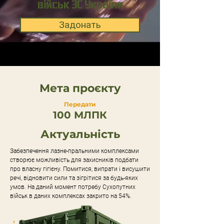
військ ЗС України
Задонать
Мета проєкту
Передати
100 МЛПК
Актуальність
Забезпечення лазне-пральними комплексами
створює можливість для захисників подбати
про власну гігієну. Помитися, випрати і висушити
речі, відновити сили та зігрітися за будь-яких
умов. На даний момент потребу Сухопутних
військ в даних комплексах закрито на 54%.