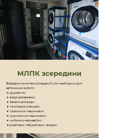
МЛПК зсередини
Всередині комплекс оснащений усім необхідним для
автономної роботи:
🔸 душовими;
🔸 водонагрівачами;
🔸 баками для води;
🔸 помповою станцією;
🔸 пральними машинками;
🔸 сушильними машинками;
🔸 мийкою з нержавійки;
🔸розетками, табуретками, гачками.