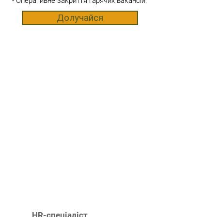
- Оперативне закриття гарячих вакансій.
Долучайся
HR-спеціаліст