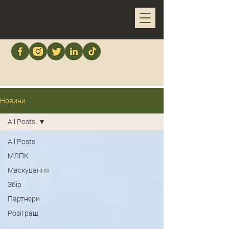
Новини
All Posts
All Posts
МЛПК
Маскування
Збір
Партнери
Розіграш