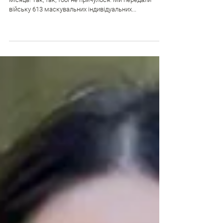
Особистий рекорд проєкту
«Замаскуй військового»
Те, що один робив би 50 років – ми зробили за 1
місяць! Так, так, тобі не причулося. Ми передали
війську 613 маскувальних індивідуальних...